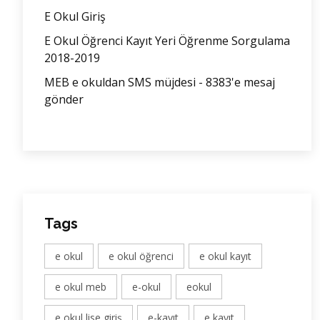
E Okul Giriş
E Okul Öğrenci Kayıt Yeri Öğrenme Sorgulama
2018-2019
MEB e okuldan SMS müjdesi - 8383'e mesaj
gönder
Tags
e okul
e okul öğrenci
e okul kayıt
e okul meb
e-okul
eokul
e okul lise giriş
e-kayıt
e kayıt